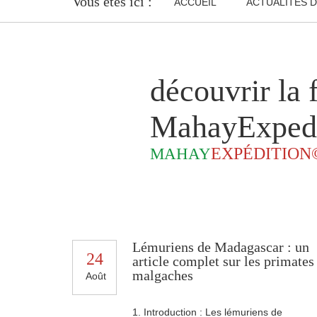
Vous êtes ici :
ACCUEIL
ACTUALITÉS D
découvrir la
MahayExped
EXPÉDITION
MAHAY
Lémuriens de Madagascar : un
24
article complet sur les primates
malgaches
Août
1. Introduction : Les lémuriens de