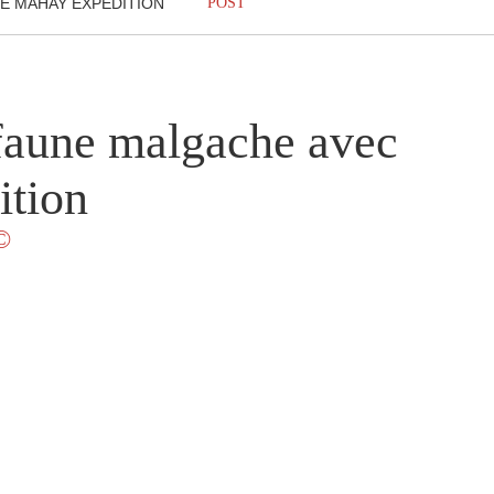
E MAHAY EXPÉDITION
POST
 faune malgache avec
ition
©