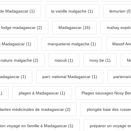
e de Madagascar (1)
la vanille malgache (1)
lémurien (5
lodge madagascar (2)
Madagascar (16)
mahay expédi
e Madagascar (1)
marqueterie malgache (1)
Massif And
nature malgache (2)
niaouli (1)
nosy be (1)
No
madagascar (1)
parc national Madagascar (1)
partenari
1)
plages à Madagascar (1)
Plages sauvages Nosy Bera
lantes médicinales de madagascar (2)
plongée baie des russes
ion voyage en famille à Madagascar (1)
préparer un voyage en