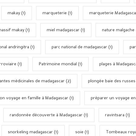
makay (1)
marqueterie (1)
marqueterie Madagascar
assif makay (1)
miel madagascar (1)
nature malgache 
onal andringitra (1)
parc national de madagascar (1)
par
roviaire (1)
Patrimoine mondial (1)
plages à Madagasca
lantes médicinales de madagascar (2)
plongée baie des russes 
ion voyage en famille à Madagascar (1)
préparer un voyage en f
randonnée découverte à Madagascar (1)
ravintsara (1)
snorkeling madagascar (1)
soie (1)
Tombeaux royau