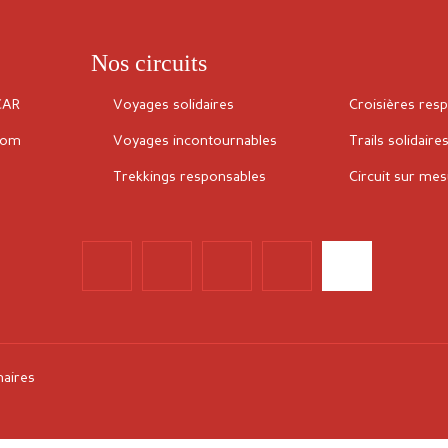
Nos circuits
CAR
Voyages solidaires
Croisières res
com
Voyages incontournables
Trails solidaire
Trekkings responsables
Circuit sur me
naires