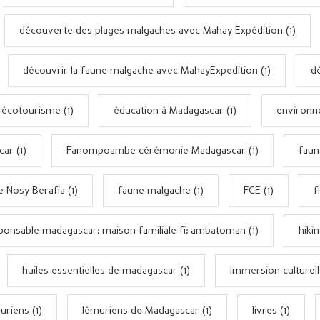
découverte des plages malgaches avec Mahay Expédition (1)
découvrir la faune malgache avec MahayExpedition (1)
dé
écotourisme (1)
éducation à Madagascar (1)
environn
ar (1)
Fanompoambe cérémonie Madagascar (1)
faun
e Nosy Berafia (1)
faune malgache (1)
FCE (1)
f
onsable madagascar; maison familiale fi; ambatoman (1)
hikin
huiles essentielles de madagascar (1)
Immersion culturell
uriens (1)
lémuriens de Madagascar (1)
livres (1)