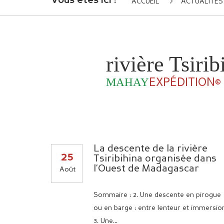
Vous êtes ici :
ACCUEIL
ACTUALITÉS
rivière Tsiri
MAHAY
EXPÉDITION©
La descente de la rivière
25
Tsiribihina organisée dans
l’Ouest de Madagascar
Août
Sommaire : 2. Une descente en pirogue
ou en barge : entre lenteur et immersio
3. Une...