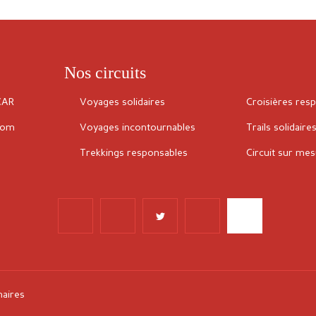
Nos circuits
CAR
Voyages solidaires
Croisières res
com
Voyages incontournables
Trails solidaire
Trekkings responsables
Circuit sur me
naires