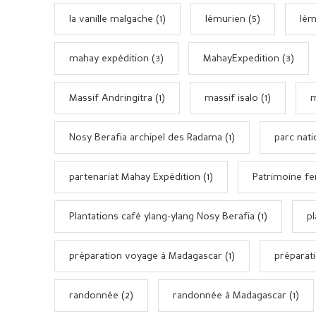
la vanille malgache (1)
lémurien (5)
lém
mahay expédition (3)
MahayExpedition (3)
Massif Andringitra (1)
massif isalo (1)
m
Nosy Berafia archipel des Radama (1)
parc nati
partenariat Mahay Expédition (1)
Patrimoine fer
Plantations café ylang-ylang Nosy Berafia (1)
p
préparation voyage à Madagascar (1)
préparat
randonnée (2)
randonnée à Madagascar (1)