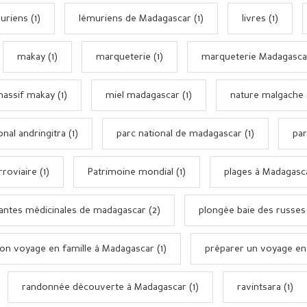
uriens (1)
lémuriens de Madagascar (1)
livres (1)
makay (1)
marqueterie (1)
marqueterie Madagascar
assif makay (1)
miel madagascar (1)
nature malgache 
onal andringitra (1)
parc national de madagascar (1)
par
roviaire (1)
Patrimoine mondial (1)
plages à Madagasca
lantes médicinales de madagascar (2)
plongée baie des russes 
ion voyage en famille à Madagascar (1)
préparer un voyage en f
randonnée découverte à Madagascar (1)
ravintsara (1)