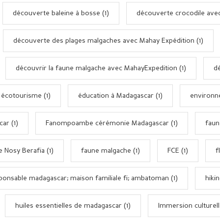
découverte baleine à bosse (1)
découverte crocodile avec
découverte des plages malgaches avec Mahay Expédition (1)
découvrir la faune malgache avec MahayExpedition (1)
dé
écotourisme (1)
éducation à Madagascar (1)
environn
ar (1)
Fanompoambe cérémonie Madagascar (1)
faun
e Nosy Berafia (1)
faune malgache (1)
FCE (1)
f
onsable madagascar; maison familiale fi; ambatoman (1)
hikin
huiles essentielles de madagascar (1)
Immersion culturell