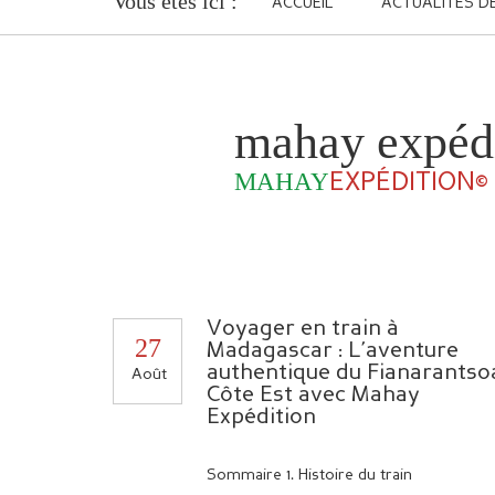
Vous êtes ici :
ACCUEIL
ACTUALITÉS D
mahay expéd
MAHAY
EXPÉDITION©
Voyager en train à
27
Madagascar : L’aventure
authentique du Fianarantso
Août
Côte Est avec Mahay
Expédition
Sommaire 1. Histoire du train