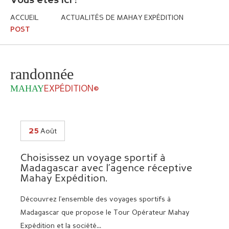
Vous êtes ici :
ACCUEIL
ACTUALITÉS DE MAHAY EXPÉDITION
POST
randonnée
MAHAY
EXPÉDITION©
25
Août
Choisissez un voyage sportif à
D
Madagascar avec l’agence réceptive
en
Mahay Expédition.
La 
Découvrez l'ensemble des voyages sportifs à
lor
Madagascar que propose le Tour Opérateur Mahay
Expédition et la société...