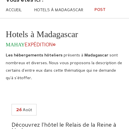
Vous êtes ici :
ACCUEIL
HOTELS À MADAGASCAR
POST
Hotels à Madagascar
MAHAY
EXPÉDITION©
présents à
sont
Les hébergements hôteliers
Madagascar
nombreux et diverses. Nous vous proposons la description de
certains d’entre eux dans cette thématique qui ne demande
qu’à s’étoffer.
26
Août
I
Découvrez l’hôtel le Relais de la Reine à
L